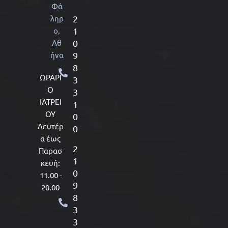
Φά
ληρ
2
ο,
1
Αθ
0
ήνα
9
8
ΩΡΑΡΙ
3
Ο
3
ΙΑΤΡΕΙ
1
ΟΥ
0
Δευτέρ
0
α έως
2
Παρασ
1
κευή:
0
11.00 -
9
20.00
8
3
3