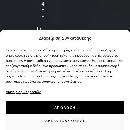
4
0
0
in
f
Διαχείριση Συγκατάθεσης
o
@
Για να παρέχουμε την καλύτερη εμπειρία, χρησιμοποιούμε τεχνολογίες
όπως cookies για την αποθήκευση ή/και την πρόσβαση σε πληροφορίες
el
συσκευών. Η συγκατάθεση για τις εν λόγω τεχνολογίες θα μας επιτρέψει να
e
επεξεργαστούμε δεδομένα προσωπικού χαρακτήρα, όπως συμπεριφορά
g
περιήγησης ή μοναδικά αναγνωριστικά σε αυτόν τον ιστότοπο. Η μη
συγκατάθεση ή η ανάκληση της συγκατάθεσης, μπορεί να επηρεάσει
a
αρνητικά ορισμένες λειτουργίες και δυνατότητες.
n
c
Διαχείριση υπηρεσιών
el
as
ΑΠΟΔΟΧΉ
er
.g
ΔΕΝ ΑΠΟΔΈΧΟΜΑΙ
r