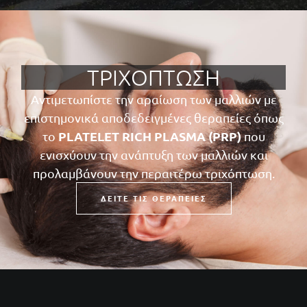
ΤΡΙΧΌΠΤΩΣΗ
Αντιμετωπίστε την αραίωση των μαλλιών με
επιστημονικά αποδεδειγμένες θεραπείες όπως
PLATELET RICH PLASMA (PRP)
το
που
ενισχύουν την ανάπτυξη των μαλλιών και
προλαμβάνουν την περαιτέρω τριχόπτωση.
ΔΕΊΤΕ ΤΙΣ ΘΕΡΑΠΕΊΕΣ