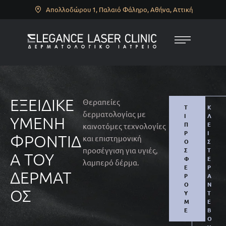
Απολλοδώρου 1, Παλαιό Φάληρο, Αθήνα, Αττική
ΕΞΕΙΔΙΚΕ
Θεραπείες
Τ
Κ
δερματολογίας με
Ι
Λ
ΥΜΈΝΗ
Π
Ε
καινοτόμες τεχνολογίες
Ρ
Ί
ΦΡΟΝΤΊΔ
και επιστημονική
Ο
Σ
προσέγγιση για υγιές,
Σ
Τ
Α ΤΟΥ
Φ
Ε
λαμπερό δέρμα.
Έ
Ρ
ΔΈΡΜΑΤ
Ρ
Α
Ο
Ν
ΟΣ
Υ
Τ
Μ
Ε
Ε
Β
Ο