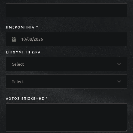
ΗΜΕΡΟΜΗΝΊΑ
*
ΕΠΙΘΥΜΗΤΉ ΏΡΑ
Select
Select
ΛΌΓΟΣ ΕΠΊΣΚΕΨΗΣ
*