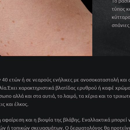
Το βασι
τύπος κ
κύτταρα
σπάνιες
40 ετών ή σε νεαρούς ενήλικες με ανοσοκαταστολή και σ
λία.Έχει χαρακτηριστικά βλατίδας ερυθρού ή καφέ χρώμα
πο αλλά και στα αυτιά, το λαιμό, τα χέρια και το τριχωτ
ις και έλκος.
ή αφαίρεση και η βιοψία της βλάβης. Εναλλακτικά μπορεί
ών ή τοπικών σκευασμάτων. Ο δερματολόγος θα προτείνε