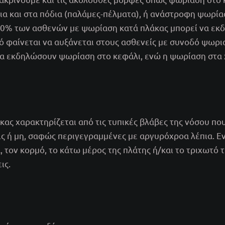
ια και στα πόδια (παλάμες-πέλματα), ή ανάστροφη ψωρίασ
 80% των ασθενών με ψωρίαση κατά πλάκας μπορεί να εκ
τό φαίνεται να αυξάνεται στους ασθενείς με συνοδό ψωρι
 εκδηλώσουν ψωρίαση στο κεφάλι, ενώ η ψωρίαση στα χέ
κας χαρακτηρίζεται από τις τυπικές βλάβες της νόσου πο
ς ή μη, σαφώς περιγεγραμμένες με αργυρόχροα λέπια. Ε
 τον κορμό, το κάτω μέρος της πλάτης ή/και το τριχωτό 
ις.