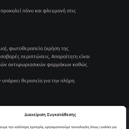
 προκαλεί πόνο και φλεγμονή στις
μα), φωτοθεραπεία (χρήση της
σοβαρές περιπτώσεις. Απαραίτητη είναι
πικών αντιψωριασικών φαρμάκων καθώς
ν υπάρχει θεραπεία για την πλήρη
Διαχείριση Συγκατάθεσης
legance
© 2026 All Rights
– Γ.Ε.Μ.Η. 159116303000
Vel
χουμε την καλύτερη εμπειρία, χρησιμοποιούμε τεχνολογίες όπως cookies για