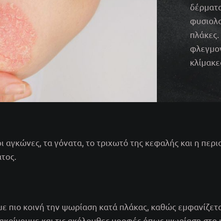
δέρματο
φυσιολο
πλάκες.
φλεγμον
κλίμακε
οι αγκώνες, τα γόνατα, το τριχωτό της κεφαλής και η περι
τος.
με πιο κοινή την ψωρίαση κατά πλάκας, καθώς εμφανίζετ
ιακρίνουμε και τις ακόλουθες μορφές όπως ψωρίαση στο