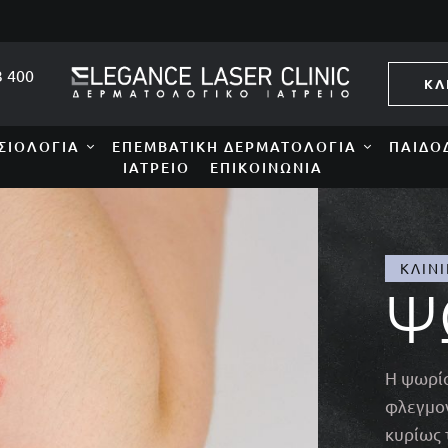
3 400
ΚΛ
ΣΙΟΛΟΓΊΑ
ΕΠΕΜΒΑΤΙΚΉ ΔΕΡΜΑΤΟΛΟΓΊΑ
ΠΑΙΔΟ
ΙΑΤΡΕΊΟ
ΕΠΙΚΟΙΝΩΝΊΑ
ΚΛΙΝ
Ψ
Η ψωρία
φλεγμον
κυρίως 