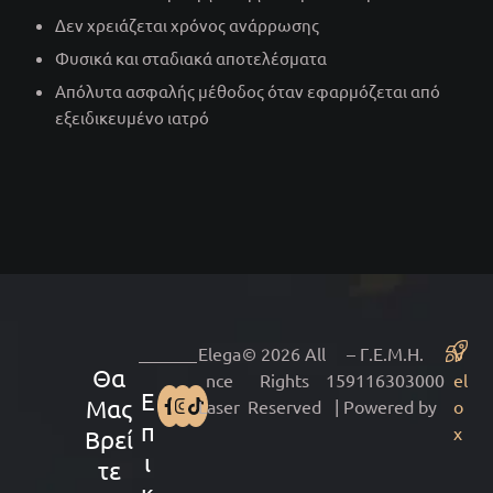
Δεν χρειάζεται χρόνος ανάρρωσης
Φυσικά και σταδιακά αποτελέσματα
Απόλυτα ασφαλής μέθοδος όταν εφαρμόζεται από
εξειδικευμένο ιατρό
Elega
© 2026 All
– Γ.Ε.Μ.Η.
V
Θα
nce
Rights
159116303000
el
Ε
Μας
Laser
Reserved
| Powered by
o
π
x
Βρεί
ι
τε