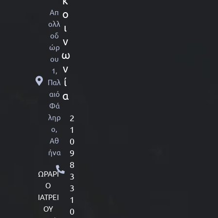
κ
Απ
ο
ολλ
ι
οδ
ν
ώρ
ω
ου
ν
1,
ί
Παλ
αιό
α
Φά
ληρ
2
ο,
1
Αθ
0
ήνα
9
8
ΩΡΑΡΙ
3
Ο
3
ΙΑΤΡΕΙ
1
ΟΥ
0