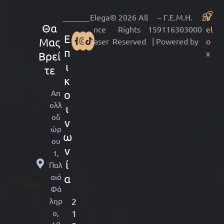
Elega
© 2026 All
– Γ.Ε.Μ.Η.
V
Θα
nce
Rights
159116303000
el
Ε
Μας
Laser
Reserved
| Powered by
o
π
x
Βρεί
ι
τε
κ
Απ
ο
ολλ
ι
οδ
ν
ώρ
ω
ου
ν
1,
ί
Παλ
αιό
α
Φά
ληρ
2
ο,
1