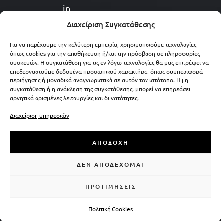
in
f
Διαχείριση Συγκατάθεσης
o
@
Για να παρέχουμε την καλύτερη εμπειρία, χρησιμοποιούμε τεχνολογίες
όπως cookies για την αποθήκευση ή/και την πρόσβαση σε πληροφορίες
el
συσκευών. Η συγκατάθεση για τις εν λόγω τεχνολογίες θα μας επιτρέψει να
e
επεξεργαστούμε δεδομένα προσωπικού χαρακτήρα, όπως συμπεριφορά
g
περιήγησης ή μοναδικά αναγνωριστικά σε αυτόν τον ιστότοπο. Η μη
συγκατάθεση ή η ανάκληση της συγκατάθεσης, μπορεί να επηρεάσει
a
αρνητικά ορισμένες λειτουργίες και δυνατότητες.
n
c
Διαχείριση υπηρεσιών
el
as
ΑΠΟΔΟΧΉ
er
.g
ΔΕΝ ΑΠΟΔΈΧΟΜΑΙ
r
ΠΡΟΤΙΜΉΣΕΙΣ
Πολιτική Cookies