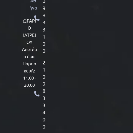
Αθ
0
ήνα
9
8
ΩΡΑΡΙ
3
Ο
3
ΙΑΤΡΕΙ
1
ΟΥ
0
Δευτέρ
0
α έως
2
Παρασ
1
κευή:
0
11.00 -
9
20.00
8
3
3
4
0
0