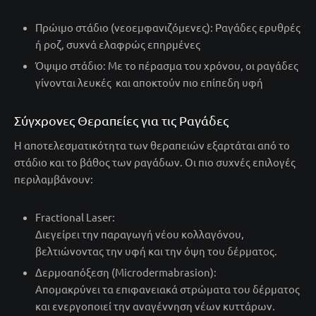
Πρώιμο στάδιο (νεοεμφανιζόμενες): Ραγάδες ερυθρές
ή ροζ, συχνά ελαφρώς επηρμένες
Όψιμο στάδιο: Με το πέρασμα του χρόνου, οι ραγάδες
γίνονται λευκές και αποκτούν πιο επίπεδη υφή
Σύγχρονες Θεραπείες για τις Ραγάδες
Η αποτελεσματικότητα των θεραπειών εξαρτάται από το
στάδιο και το βάθος των ραγάδων. Οι πιο συχνές επιλογές
περιλαμβάνουν:
Fractional Laser:
Διεγείρει την παραγωγή νέου κολλαγόνου,
βελτιώνοντας την υφή και την όψη του δέρματος.
Δερμοαπόξεση (Microdermabrasion):
Απομακρύνει τα επιφανειακά στρώματα του δέρματος
και ενεργοποιεί την αναγέννηση νέων κυττάρων.