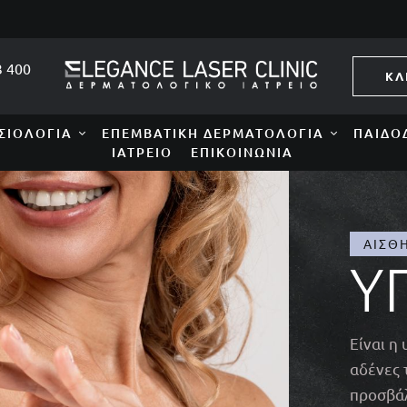
3 400
ΚΛ
ΣΙΟΛΟΓΊΑ
ΕΠΕΜΒΑΤΙΚΉ ΔΕΡΜΑΤΟΛΟΓΊΑ
ΠΑΙΔΟ
ΙΑΤΡΕΊΟ
ΕΠΙΚΟΙΝΩΝΊΑ
ΑΙΣΘ
Υ
Είναι η
αδένες 
προσβάλ