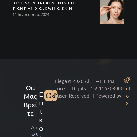
BEST SKIN TREATMENTS FOR
TIGHT AND GLOWING SKIN
11 Ιανουαρίου, 2024
Elega
© 2026 All
– Γ.Ε.Μ.Η.
V
Θα
nce
Rights
159116303000
el
Ε
Μας
Laser
Reserved
| Powered by
o
π
x
Βρεί
ι
τε
κ
Απ
ο
ολλ
ι