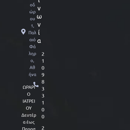
οδ
ν
ώρ
ω
ου
ν
1,
ί
Παλ
αιό
α
Φά
ληρ
2
ο,
1
Αθ
0
ήνα
9
8
ΩΡΑΡΙ
3
Ο
3
ΙΑΤΡΕΙ
1
ΟΥ
0
Δευτέρ
0
α έως
2
Παρασ