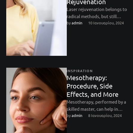
Rejuvenation
Laser rejuvenation belongs to
radical methods, but still
by 
admin
10 Ιανουαρίου, 2024
does not imply such serious
intervention as with a scalpel.
…
INSPIRATION
Mesotherapy:
Procedure, Side
Effects, and More
Mesotherapy, performed by a
skilled master, can help in
by 
admin
8 Ιανουαρίου, 2024
almost all complex cosmetic
situations: from treating
problem skin …